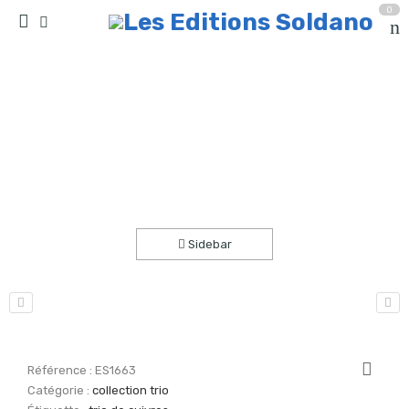
0
Amor tem fogo (trio de cuivres)
Accueil
partitions
collection trio
Sidebar
Référence :
ES1663
Catégorie :
collection trio