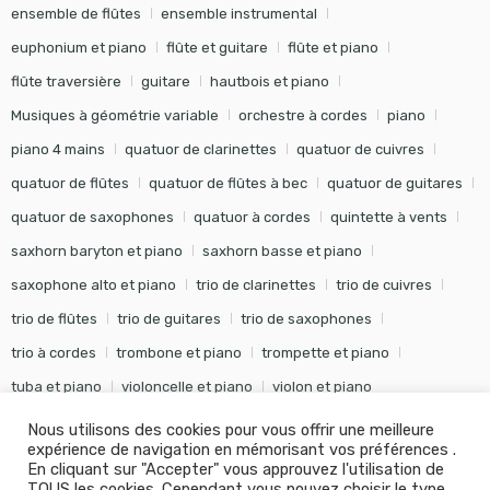
ensemble de flûtes
ensemble instrumental
euphonium et piano
flûte et guitare
flûte et piano
flûte traversière
guitare
hautbois et piano
Musiques à géométrie variable
orchestre à cordes
piano
piano 4 mains
quatuor de clarinettes
quatuor de cuivres
quatuor de flûtes
quatuor de flûtes à bec
quatuor de guitares
quatuor de saxophones
quatuor à cordes
quintette à vents
saxhorn baryton et piano
saxhorn basse et piano
saxophone alto et piano
trio de clarinettes
trio de cuivres
trio de flûtes
trio de guitares
trio de saxophones
trio à cordes
trombone et piano
trompette et piano
tuba et piano
violoncelle et piano
violon et piano
Nous utilisons des cookies pour vous offrir une meilleure
expérience de navigation en mémorisant vos préférences .
En cliquant sur "Accepter" vous approuvez l'utilisation de
TOUS les cookies. Cependant vous pouvez choisir le type