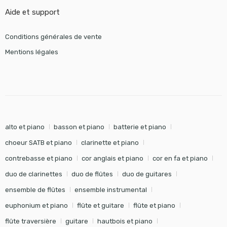
Aide et support
Conditions générales de vente
Mentions légales
alto et piano
basson et piano
batterie et piano
choeur SATB et piano
clarinette et piano
contrebasse et piano
cor anglais et piano
cor en fa et piano
duo de clarinettes
duo de flûtes
duo de guitares
ensemble de flûtes
ensemble instrumental
euphonium et piano
flûte et guitare
flûte et piano
flûte traversière
guitare
hautbois et piano