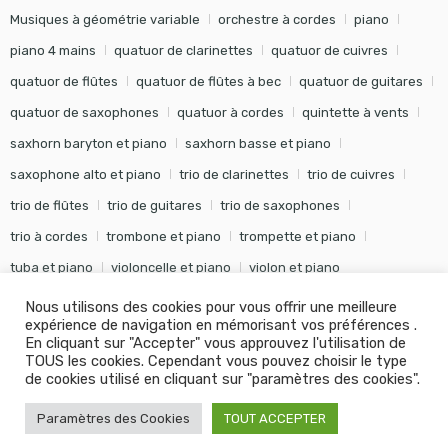
Musiques à géométrie variable
orchestre à cordes
piano
piano 4 mains
quatuor de clarinettes
quatuor de cuivres
quatuor de flûtes
quatuor de flûtes à bec
quatuor de guitares
quatuor de saxophones
quatuor à cordes
quintette à vents
saxhorn baryton et piano
saxhorn basse et piano
saxophone alto et piano
trio de clarinettes
trio de cuivres
trio de flûtes
trio de guitares
trio de saxophones
trio à cordes
trombone et piano
trompette et piano
tuba et piano
violoncelle et piano
violon et piano
Nous utilisons des cookies pour vous offrir une meilleure
expérience de navigation en mémorisant vos préférences .
En cliquant sur "Accepter" vous approuvez l'utilisation de
TOUS les cookies. Cependant vous pouvez choisir le type
©
Editions Soldano
- Tous droits réservés -
Conception Khalid
de cookies utilisé en cliquant sur "paramètres des cookies".
KANOUF Agence Digitale
Paramètres des Cookies
TOUT ACCEPTER