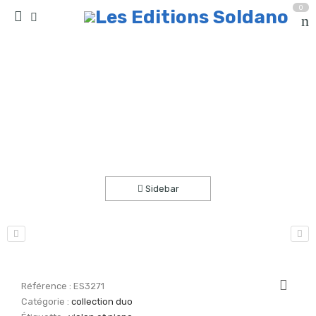
0
Adagio et Allegretto (violon et piano)
Accueil
partitions
collection duo
Sidebar
Référence :
ES3271
Catégorie :
collection duo