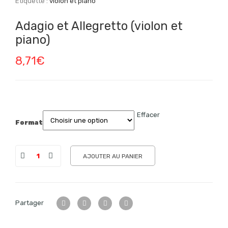
Étiquette :
violon et piano
Adagio et Allegretto (violon et
piano)
8,71
€
Effacer
Format
AJOUTER AU PANIER
Partager