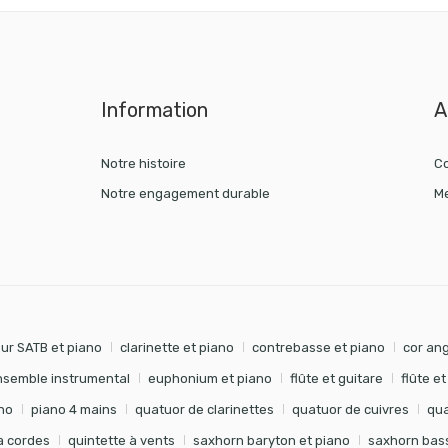
Information
A
Notre histoire
Co
Notre engagement durable
Me
ur SATB et piano
clarinette et piano
contrebasse et piano
cor ang
nsemble instrumental
euphonium et piano
flûte et guitare
flûte e
no
piano 4 mains
quatuor de clarinettes
quatuor de cuivres
qua
à cordes
quintette à vents
saxhorn baryton et piano
saxhorn bass