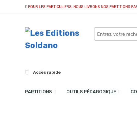
POUR LES PARTICULIERS, NOUS LIVRONS NOS PARTITIONS PA
Search
here
Accès rapide
PARTITIONS
OUTILS PÉDAGOGIQUE
CO
3ème Sonate pour violon 
Accueil
partitions
collection quatuor et plus