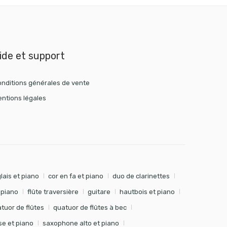
ide et support
nditions générales de vente
ntions légales
lais et piano
cor en fa et piano
duo de clarinettes
t piano
flûte traversière
guitare
hautbois et piano
tuor de flûtes
quatuor de flûtes à bec
e et piano
saxophone alto et piano