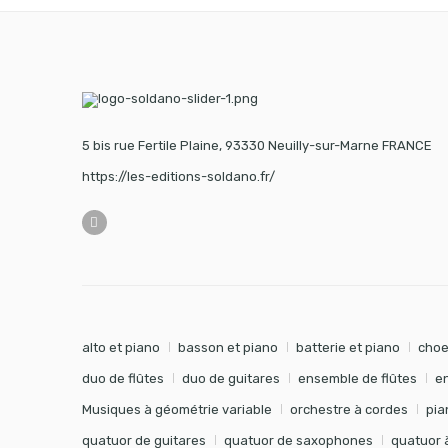
5 bis rue Fertile Plaine, 93330 Neuilly-sur-Marne FRANCE
https://les-editions-soldano.fr/
alto et piano
basson et piano
batterie et piano
choe
duo de flûtes
duo de guitares
ensemble de flûtes
e
Musiques à géométrie variable
orchestre à cordes
pia
quatuor de guitares
quatuor de saxophones
quatuor 