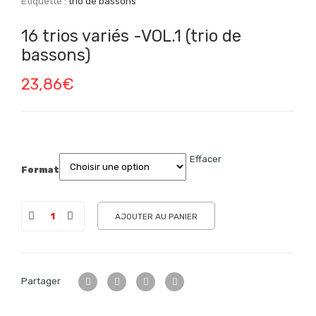
Étiquette :
trio de bassons
16 trios variés -VOL.1 (trio de
bassons)
23,86
€
Effacer
Format
AJOUTER AU PANIER
Partager