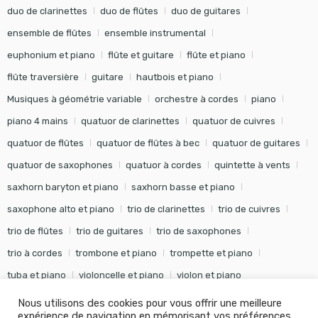
duo de clarinettes
duo de flûtes
duo de guitares
ensemble de flûtes
ensemble instrumental
euphonium et piano
flûte et guitare
flûte et piano
flûte traversière
guitare
hautbois et piano
Musiques à géométrie variable
orchestre à cordes
piano
piano 4 mains
quatuor de clarinettes
quatuor de cuivres
quatuor de flûtes
quatuor de flûtes à bec
quatuor de guitares
quatuor de saxophones
quatuor à cordes
quintette à vents
saxhorn baryton et piano
saxhorn basse et piano
saxophone alto et piano
trio de clarinettes
trio de cuivres
trio de flûtes
trio de guitares
trio de saxophones
trio à cordes
trombone et piano
trompette et piano
tuba et piano
violoncelle et piano
violon et piano
Nous utilisons des cookies pour vous offrir une meilleure
expérience de navigation en mémorisant vos préférences .