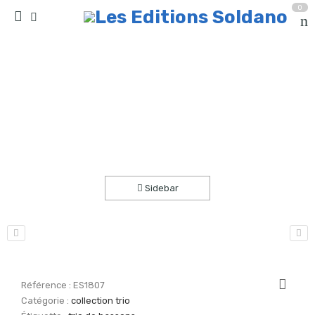
0
16 trios variés -VOL.1 (trio de bassons)
Accueil
partitions
collection trio
Sidebar
Référence :
ES1807
Catégorie :
collection trio