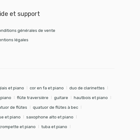
ide et support
nditions générales de vente
ntions légales
lais et piano
cor en fa et piano
duo de clarinettes
t piano
flûte traversière
guitare
hautbois et piano
tuor de flûtes
quatuor de flûtes à bec
e et piano
saxophone alto et piano
trompette et piano
tuba et piano