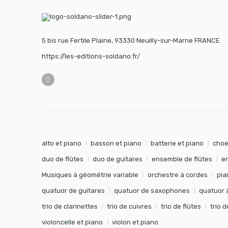
5 bis rue Fertile Plaine, 93330 Neuilly-sur-Marne FRANCE
https://les-editions-soldano.fr/
alto et piano
basson et piano
batterie et piano
choe
duo de flûtes
duo de guitares
ensemble de flûtes
e
Musiques à géométrie variable
orchestre à cordes
pia
quatuor de guitares
quatuor de saxophones
quatuor 
trio de clarinettes
trio de cuivres
trio de flûtes
trio 
violoncelle et piano
violon et piano