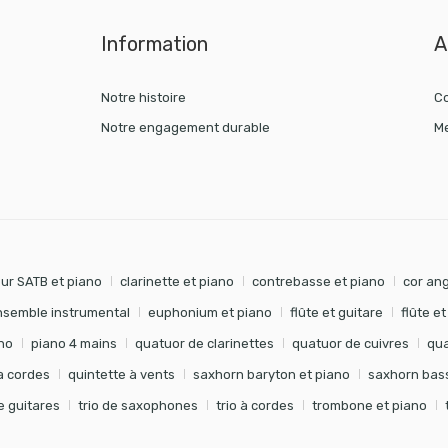
Information
A
Notre histoire
Co
Notre engagement durable
Me
ur SATB et piano
clarinette et piano
contrebasse et piano
cor ang
nsemble instrumental
euphonium et piano
flûte et guitare
flûte e
no
piano 4 mains
quatuor de clarinettes
quatuor de cuivres
qua
à cordes
quintette à vents
saxhorn baryton et piano
saxhorn bass
de guitares
trio de saxophones
trio à cordes
trombone et piano