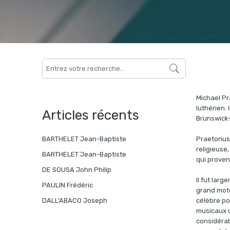
Search
here
Michael Pr
luthérien. 
Articles récents
Brunswick-
Praetorius
BARTHELET Jean-Baptiste
religieuse,
BARTHELET Jean-Baptiste
qui proven
DE SOUSA John Philip
Il fut larg
PAULIN Frédéric
grand mote
célèbre po
DALL’ABACO Joseph
musicaux u
considérab