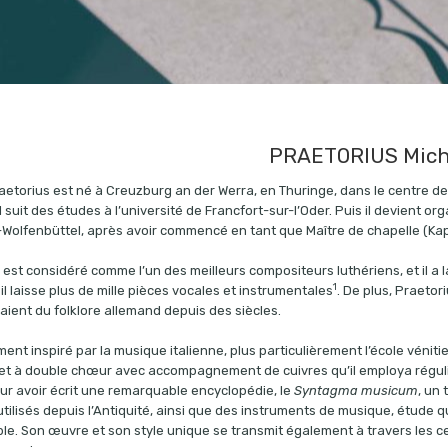
PRAETORIUS Mich
aetorius est né à Creuzburg an der Werra, en Thuringe, dans le centre de l
Il suit des études à l’université de Francfort-sur-l’Oder. Puis il devient 
Wolfenbüttel, après avoir commencé en tant que Maître de chapelle (Kap
 est considéré comme l’un des meilleurs compositeurs luthériens, et il a
1
 il laisse plus de mille pièces vocales et instrumentales
. De plus, Praeto
aient du folklore allemand depuis des siècles.
ement inspiré par la musique italienne, plus particulièrement l’école véniti
t à double chœur avec accompagnement de cuivres qu’il employa réguliè
ur avoir écrit une remarquable encyclopédie, le
Syntagma musicum
, un
tilisés depuis l’Antiquité, ainsi que des instruments de musique, étude q
le. Son œuvre et son style unique se transmit également à travers les cen