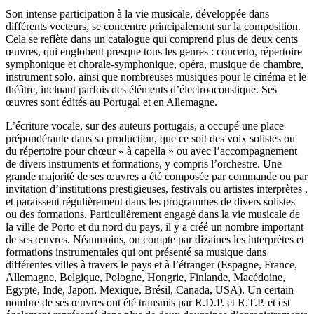
Son intense participation à la vie musicale, développée dans
différents vecteurs, se concentre principalement sur la composition.
Cela se reflète dans un catalogue qui comprend plus de deux cents
œuvres, qui englobent presque tous les genres : concerto, répertoire
symphonique et chorale-symphonique, opéra, musique de chambre,
instrument solo, ainsi que nombreuses musiques pour le cinéma et le
théâtre, incluant parfois des éléments d’électroacoustique. Ses
œuvres sont édités au Portugal et en Allemagne.
L’écriture vocale, sur des auteurs portugais, a occupé une place
prépondérante dans sa production, que ce soit des voix solistes ou
du répertoire pour chœur « à capella » ou avec l’accompagnement
de divers instruments et formations, y compris l’orchestre. Une
grande majorité de ses œuvres a été composée par commande ou par
invitation d’institutions prestigieuses, festivals ou artistes interprètes ,
et paraissent régulièrement dans les programmes de divers solistes
ou des formations. Particulièrement engagé dans la vie musicale de
la ville de Porto et du nord du pays, il y a créé un nombre important
de ses œuvres. Néanmoins, on compte par dizaines les interprètes et
formations instrumentales qui ont présenté sa musique dans
différentes villes à travers le pays et à l’étranger (Espagne, France,
Allemagne, Belgique, Pologne, Hongrie, Finlande, Macédoine,
Egypte, Inde, Japon, Mexique, Brésil, Canada, USA). Un certain
nombre de ses œuvres ont été transmis par R.D.P. et R.T.P. et est