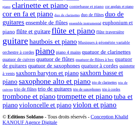
clarinette et piano
contrebasse et piano
cor anglais et piano
piano
cor en fa et piano
duo de
duo de flûtes
duo de clarinettes
guitares
ensemble de flûtes
euphonium et
ensemble instrumental
flûte et piano
flûte et guitare
piano
flûte traversière
guitare
hautbois et piano
Musiques à géométrie variable
piano
quatuor de clarinettes
orchestre à cordes
piano 4 mains
quatuor de flûtes
quatuor
quatuor de cuivres
quatuor de flûtes à bec
quatuor de saxophones
de guitares
quatuor à cordes
quintette
saxhorn basse et
saxhorn baryton et piano
à vents
saxophone alto et piano
piano
trio de clarinettes
trio de
trio de guitares
trio de flûtes
trio de saxophones
trio à cordes
cuivres
trompette et piano
trombone et piano
tuba et
violon et piano
piano
violoncelle et piano
©
Editions Soldano
- Tous droits réservés -
Conception Khalid
KANOUF Agence Digitale