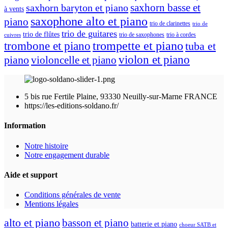
saxhorn basse et
saxhorn baryton et piano
à vents
saxophone alto et piano
piano
trio de clarinettes
trio de
trio de guitares
trio de flûtes
trio de saxophones
trio à cordes
cuivres
trompette et piano
trombone et piano
tuba et
violon et piano
piano
violoncelle et piano
5 bis rue Fertile Plaine, 93330 Neuilly-sur-Marne FRANCE
https://les-editions-soldano.fr/
Information
Notre histoire
Notre engagement durable
Aide et support
Conditions générales de vente
Mentions légales
alto et piano
basson et piano
batterie et piano
choeur SATB et