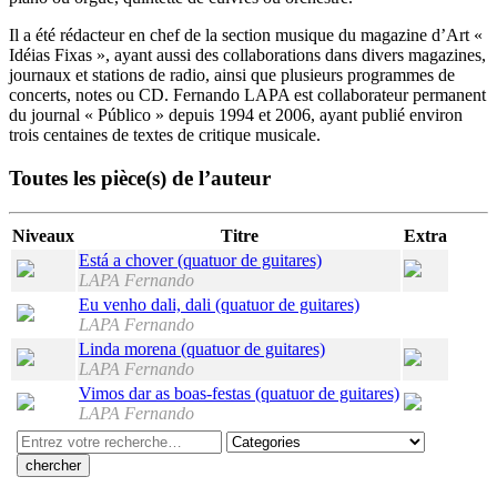
Il a été rédacteur en chef de la section musique du magazine d’Art «
Idéias Fixas », ayant aussi des collaborations dans divers magazines,
journaux et stations de radio, ainsi que plusieurs programmes de
concerts, notes ou CD. Fernando LAPA est collaborateur permanent
du journal « Público » depuis 1994 et 2006, ayant publié environ
trois centaines de textes de critique musicale.
Toutes les pièce(s) de l’auteur
Niveaux
Titre
Extra
Está a chover (quatuor de guitares)
LAPA Fernando
Eu venho dali, dali (quatuor de guitares)
LAPA Fernando
Linda morena (quatuor de guitares)
LAPA Fernando
Vimos dar as boas-festas (quatuor de guitares)
LAPA Fernando
Search
here