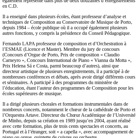
également représenté dans plus de deux douzaines d’enregistrements
en C.D.
Il a enseigné dans plusieurs écoles, étant professeur d’analyse et
techniques de Composition au Conservatoire de Musique de Porto,
depuis 1984 – école publique où il a occupé également plusieurs
autres fonctions, y compris la présidence du Conseil Pédagogique.
Fernando LAPA professeur de composition et d’Orchestration à
l’ESMAE (Licence et Master). Membre du jury de concours
(Concours d’Orgue de Porto, Prix de composition « Claudio
Carneyro », Concours International de Piano « Vianna da Motta »,
Prix Helena Sá e Costa, parmi beaucoup d’autres), ainsi que
directeur artistique de plusieurs enregistrements, il a participé à de
nombreuses conférences et débats, après avoir dirigé différents cours
et séminaires. A participé à des programmes du ministère de
l’éducation, étant l’auteur des programmes de Composition pour les
écoles supérieures de musique.
Il a dirigé plusieurs chorales et formations instrumentales dans de
nombreux concerts, notamment le chœur de la cathédrale de Porto et
l’Orquestra Artave. Directeur du Chœur Académique de l’Université
de Minho, depuis sa création en 1989 jusqu’en 2004, ayant réalisé
avec cette formation, plus de trois cents spectacles et concerts, au
Portugal et à l’étranger, soit « a capella », avec accompagnement de
piano ou orgue, quintette de cuivres ou orchestre.