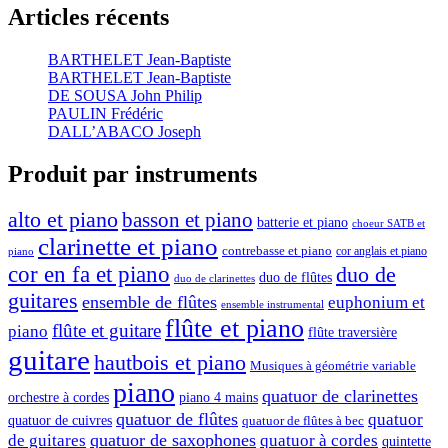
Articles récents
BARTHELET Jean-Baptiste
BARTHELET Jean-Baptiste
DE SOUSA John Philip
PAULIN Frédéric
DALL’ABACO Joseph
Produit par instruments
alto et piano
basson et piano
batterie et piano
choeur SATB et
clarinette et piano
contrebasse et piano
cor anglais et piano
piano
cor en fa et piano
duo de
duo de flûtes
duo de clarinettes
guitares
ensemble de flûtes
euphonium et
ensemble instrumental
flûte et piano
flûte et guitare
piano
flûte traversière
guitare
hautbois et piano
Musiques à géométrie variable
piano
quatuor de clarinettes
orchestre à cordes
piano 4 mains
quatuor de flûtes
quatuor
quatuor de cuivres
quatuor de flûtes à bec
quatuor de saxophones
de guitares
quatuor à cordes
quintette