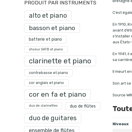
Bretagne e
PRODUIT PAR INSTRUMENTS
C’est égal
alto et piano
En 1910, K
basson et piano
avant d’êtr
s’installer
batterie et piano
aux États-
choeur SATB et piano
En 1941, i
clarinette et piano
sa carrière
Il meurt e
contrebasse et piano
cor anglais et piano
Son art se
cor en fa et piano
Source WI
duo de clarinettes
duo de flûtes
Toute
duo de guitares
Niveaux
ensemble de flûtes