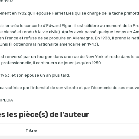
n 1902.
ement en 1902 qu’il épouse Harriet Lies qui se charge de la tâche primordi
reisler crée le concerto d’Edward Elgar ; il est célèbre au moment de la P
e blessé et rendu à la vie civile). Après avoir passé quelque temps en Amériq
 en France et refuse de se produire en Allemagne. En 1938, il prend la nati
Unis (il obtiendra la nationalité américaine en 1943).
l est renversé par un fourgon dans une rue de New York et reste dans le c
 professionnelle, il continuera de jouer jusqu’en 1950.
n 1963, et son épouse un an plus tard.
 caractérise par l’intensité de son vibrato et par l’économie de ses mouv
KIPEDIA
s les pièce(s) de l’auteur
Titre