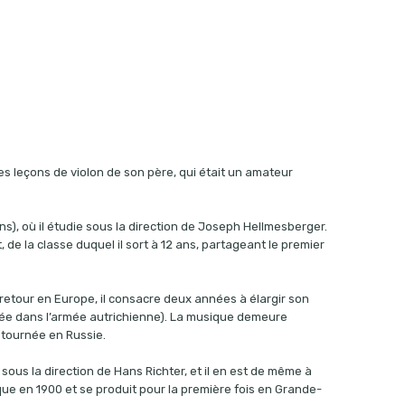
z
ières leçons de violon de son père, qui était un amateur
ns), où il étudie sous la direction de Joseph Hellmesberger.
rt, de la classe duquel il sort à 12 ans, partageant le premier
 retour en Europe, il consacre deux années à élargir son
nnée dans l’armée autrichienne). La musique demeure
 tournée en Russie.
 sous la direction de Hans Richter, et il en est de même à
ique en 1900 et se produit pour la première fois en Grande-