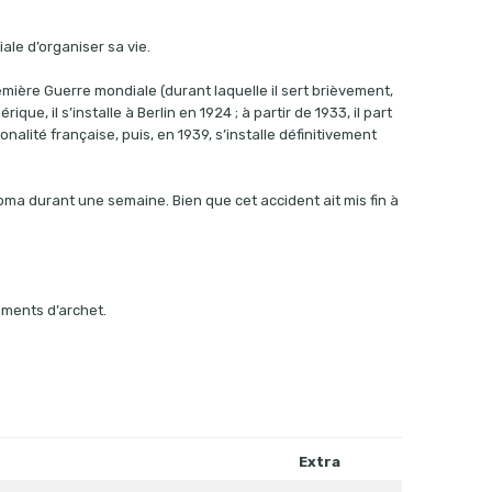
ale d’organiser sa vie.
remière Guerre mondiale (durant laquelle il sert brièvement,
ue, il s’installe à Berlin en 1924 ; à partir de 1933, il part
onalité française, puis, en 1939, s’installe définitivement
oma durant une semaine. Bien que cet accident ait mis fin à
ements d’archet.
Extra