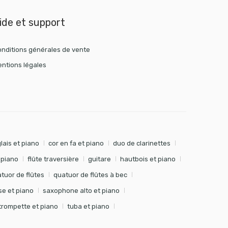
ide et support
nditions générales de vente
ntions légales
lais et piano
cor en fa et piano
duo de clarinettes
t piano
flûte traversière
guitare
hautbois et piano
tuor de flûtes
quatuor de flûtes à bec
e et piano
saxophone alto et piano
trompette et piano
tuba et piano