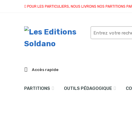
POUR LES PARTICULIERS, NOUS LIVRONS NOS PARTITIONS PA
Search
here
Accès rapide
PARTITIONS
OUTILS PÉDAGOGIQUE
CO
Tambourin chinois (clarin
Accueil
partitions
collection duo