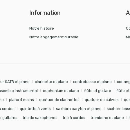
Information
A
Notre histoire
Co
Notre engagement durable
Me
ur SATB et piano
clarinette et piano
contrebasse et piano
cor ang
nsemble instrumental
euphonium et piano
flûte et guitare
flûte e
no
piano 4 mains
quatuor de clarinettes
quatuor de cuivres
qua
à cordes
quintette à vents
saxhorn baryton et piano
saxhorn bass
de guitares
trio de saxophones
trio à cordes
trombone et piano