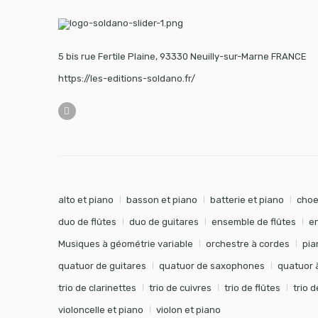
5 bis rue Fertile Plaine, 93330 Neuilly-sur-Marne FRANCE
https://les-editions-soldano.fr/
alto et piano
basson et piano
batterie et piano
choe
duo de flûtes
duo de guitares
ensemble de flûtes
e
Musiques à géométrie variable
orchestre à cordes
pia
quatuor de guitares
quatuor de saxophones
quatuor 
trio de clarinettes
trio de cuivres
trio de flûtes
trio 
violoncelle et piano
violon et piano