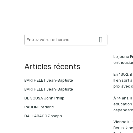
Search
here
Le jeune Fr
enthousias
Articles récents
En 1882, i
Il en sort 
BARTHELET Jean-Baptiste
prix avec 
BARTHELET Jean-Baptiste
À 14 ans, 
DE SOUSA John Philip
éducation 
PAULIN Frédéric
cependant 
DALL’ABACO Joseph
Vienne lui
Berlin l’a