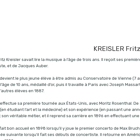
KREISLER Frit
itz Kreisler savait lire la musique à l’âge de trois ans. Il reçoit ses prem
te, et de Jacques Auber.
l devient le plus jeune élève à être admis au Conservatoire de Vienne (7 a
à l’âge de 10 ans, médaillé d’or, puis il travaille à Paris avec Joseph Massa
d’autres élèves en 1887.
il effectue sa première tournée aux États-Unis, avec Moritz Rosenthal. De
(en étudiant l’art et la médecine) et son expérience (en passant une a
son véritable métier, et il reprend sa carrière en 1896 en effectuant une
 fait bon accueil en 1898 lorsqu’il y joue le premier concerto de Max Bruch
nnée suivante lorsqu’il fait ses débuts de concertiste. Il retourne en Amér