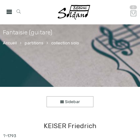
0
Fantaisie (guitare)
Accueil
partitions
collection solo
Sidebar
KEISER Friedrich
?-1793