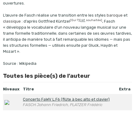
ouvertures.
L’œuvre de Fasch réalise une transition entre les styles
baroque
et
[Qui ?]
[
souhaitée]
réf.
classique
: d’après Gottfried Küntzel
, Fasch
« développa le vocabulaire d’un nouveau langage musical sur une
trame formelle traditionnelle; dans certaines de ses œuvres tardives,
il anticipa de manière tout à fait remarquable les idiomes — mais pas
les structures formelles — utilisés ensuite par Gluck, Haydn et
Mozart ».
Source : Wikipedia
Toutes les pièce(s) de l’auteur
Niveaux
Titre
Extra
Concerto FaWV L:F6 (flûte à bec alto et clavier)
FASCH Johann Friedrich, PLATZER Frédéric