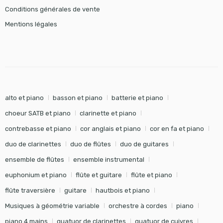
Conditions générales de vente
Mentions légales
alto et piano
basson et piano
batterie et piano
choeur SATB et piano
clarinette et piano
contrebasse et piano
cor anglais et piano
cor en fa et piano
duo de clarinettes
duo de flûtes
duo de guitares
ensemble de flûtes
ensemble instrumental
euphonium et piano
flûte et guitare
flûte et piano
flûte traversière
guitare
hautbois et piano
Musiques à géométrie variable
orchestre à cordes
piano
piano 4 mains
quatuor de clarinettes
quatuor de cuivres