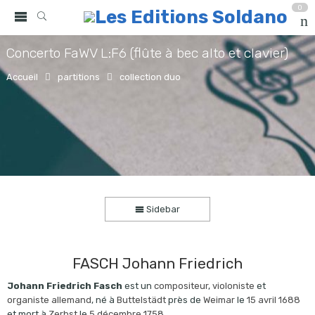
0
Concerto FaWV L:F6 (flûte à bec alto et clavier)
Accueil
partitions
collection duo
Sidebar
FASCH Johann Friedrich
Johann Friedrich Fasch
est un
compositeur
,
violoniste
et
organiste
allemand
, né à
Buttelstädt
près de
Weimar
le
15 avril
1688
et mort à
Zerbst
le
5 décembre
1758
.