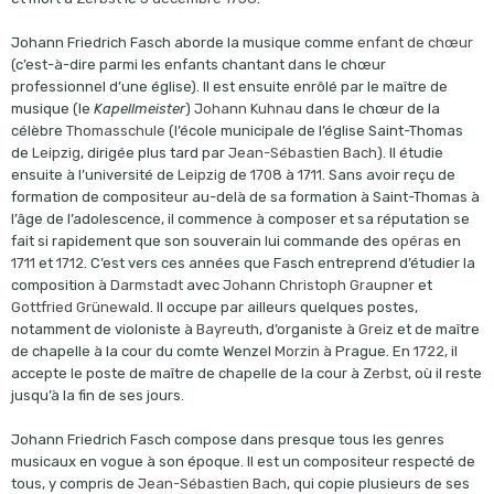
Johann Friedrich Fasch aborde la musique comme
enfant de chœur
(c’est-à-dire parmi les enfants chantant dans le chœur
professionnel d’une église). Il est ensuite enrôlé par le maître de
musique (le
Kapellmeister
)
Johann Kuhnau
dans le chœur de la
célèbre
Thomasschule
(l’école municipale de l’église Saint-Thomas
de
Leipzig
, dirigée plus tard par
Jean-Sébastien Bach
). Il étudie
ensuite à l’université de
Leipzig
de
1708
à
1711
. Sans avoir reçu de
formation de compositeur au-delà de sa formation à Saint-Thomas à
l’âge de l’adolescence, il commence à composer et sa réputation se
fait si rapidement que son souverain lui commande des
opéras
en
1711
et
1712
. C’est vers ces années que Fasch entreprend d’étudier la
composition à
Darmstadt
avec
Johann Christoph Graupner
et
Gottfried Grünewald
. Il occupe par ailleurs quelques postes,
notamment de violoniste à
Bayreuth
, d’organiste à
Greiz
et de maître
de chapelle à la cour du comte Wenzel
Morzin
à Prague. En
1722
, il
accepte le poste de maître de chapelle de la cour à
Zerbst
, où il reste
jusqu’à la fin de ses jours.
Johann Friedrich Fasch compose dans presque tous les genres
musicaux en vogue à son époque. Il est un compositeur respecté de
tous, y compris de
Jean-Sébastien Bach
, qui copie plusieurs de ses