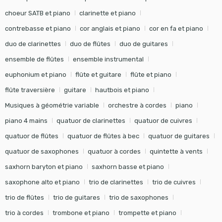
choeur SATB et piano
clarinette et piano
contrebasse et piano
cor anglais et piano
cor en fa et piano
duo de clarinettes
duo de flûtes
duo de guitares
ensemble de flûtes
ensemble instrumental
euphonium et piano
flûte et guitare
flûte et piano
flûte traversière
guitare
hautbois et piano
Musiques à géométrie variable
orchestre à cordes
piano
piano 4 mains
quatuor de clarinettes
quatuor de cuivres
quatuor de flûtes
quatuor de flûtes à bec
quatuor de guitares
quatuor de saxophones
quatuor à cordes
quintette à vents
saxhorn baryton et piano
saxhorn basse et piano
saxophone alto et piano
trio de clarinettes
trio de cuivres
trio de flûtes
trio de guitares
trio de saxophones
trio à cordes
trombone et piano
trompette et piano