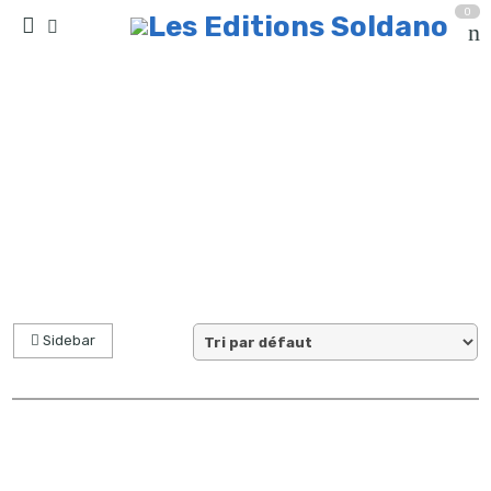
0
Résultat(s) pour “violon et harpe”
Accueil
Sidebar