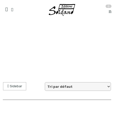
0
Résultat(s) pour “synthétiseur arrangeur”
Accueil
Sidebar