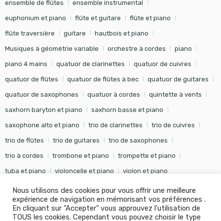
ensemble de flûtes
ensemble instrumental
euphonium et piano
flûte et guitare
flûte et piano
flûte traversière
guitare
hautbois et piano
Musiques à géométrie variable
orchestre à cordes
piano
piano 4 mains
quatuor de clarinettes
quatuor de cuivres
quatuor de flûtes
quatuor de flûtes à bec
quatuor de guitares
quatuor de saxophones
quatuor à cordes
quintette à vents
saxhorn baryton et piano
saxhorn basse et piano
saxophone alto et piano
trio de clarinettes
trio de cuivres
trio de flûtes
trio de guitares
trio de saxophones
trio à cordes
trombone et piano
trompette et piano
tuba et piano
violoncelle et piano
violon et piano
Nous utilisons des cookies pour vous offrir une meilleure
expérience de navigation en mémorisant vos préférences .
En cliquant sur "Accepter" vous approuvez l'utilisation de
TOUS les cookies. Cependant vous pouvez choisir le type