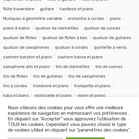
flûte traversière
guitare
hautbois et piano
Musiques à géométrie variable
orchestre à cordes
piano
piano 4 mains
quatuor de clarinettes
quatuor de cuivres
quatuor de flûtes
quatuor de flûtes à bec
quatuor de guitares
quatuor de saxophones
quatuor à cordes
quintette à vents
saxhorn baryton et piano
saxhorn basse et piano
saxophone alto et piano
trio de clarinettes
trio de cuivres
trio de flûtes
trio de guitares
trio de saxophones
trio à cordes
trombone et piano
trompette et piano
tuba et piano
violoncelle et piano
violon et piano
Nous utilisons des cookies pour vous offrir une meilleure
expérience de navigation en mémorisant vos préférences .
En cliquant sur "Accepter" vous approuvez l'utilisation de
TOUS les cookies. Cependant vous pouvez choisir le type
©
Editions Soldano
- Tous droits réservés -
Conception Khalid
de cookies utilisé en cliquant sur "paramètres des cookies".