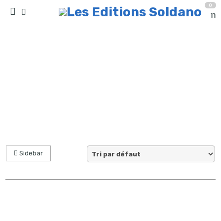
0
Résultat(s) pour “quintette de saxophones”
Accueil
Sidebar