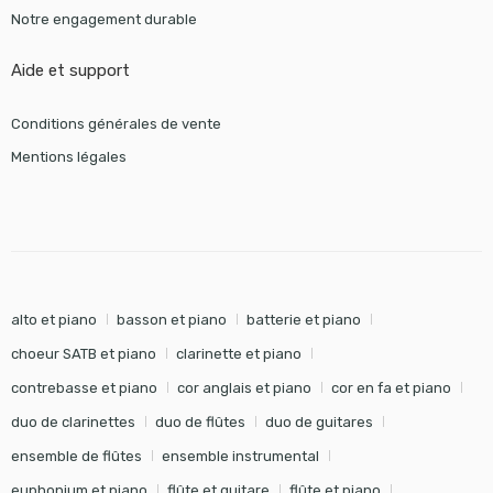
Notre engagement durable
Aide et support
Conditions générales de vente
Mentions légales
alto et piano
basson et piano
batterie et piano
choeur SATB et piano
clarinette et piano
contrebasse et piano
cor anglais et piano
cor en fa et piano
duo de clarinettes
duo de flûtes
duo de guitares
ensemble de flûtes
ensemble instrumental
euphonium et piano
flûte et guitare
flûte et piano