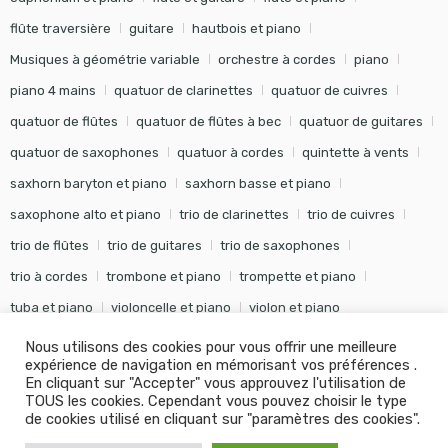
flûte traversière
guitare
hautbois et piano
Musiques à géométrie variable
orchestre à cordes
piano
piano 4 mains
quatuor de clarinettes
quatuor de cuivres
quatuor de flûtes
quatuor de flûtes à bec
quatuor de guitares
quatuor de saxophones
quatuor à cordes
quintette à vents
saxhorn baryton et piano
saxhorn basse et piano
saxophone alto et piano
trio de clarinettes
trio de cuivres
trio de flûtes
trio de guitares
trio de saxophones
trio à cordes
trombone et piano
trompette et piano
tuba et piano
violoncelle et piano
violon et piano
Nous utilisons des cookies pour vous offrir une meilleure
expérience de navigation en mémorisant vos préférences .
En cliquant sur "Accepter" vous approuvez l'utilisation de
TOUS les cookies. Cependant vous pouvez choisir le type
©
Editions Soldano
- Tous droits réservés -
Conception Khalid
de cookies utilisé en cliquant sur "paramètres des cookies".