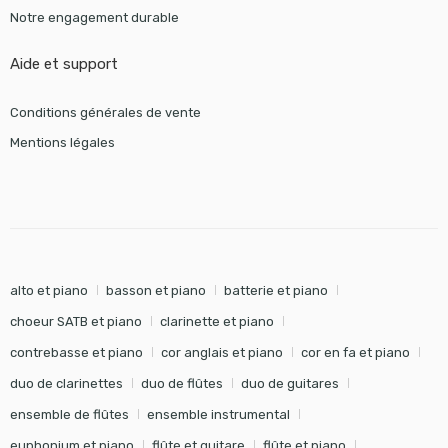
Notre engagement durable
Aide et support
Conditions générales de vente
Mentions légales
alto et piano
basson et piano
batterie et piano
choeur SATB et piano
clarinette et piano
contrebasse et piano
cor anglais et piano
cor en fa et piano
duo de clarinettes
duo de flûtes
duo de guitares
ensemble de flûtes
ensemble instrumental
euphonium et piano
flûte et guitare
flûte et piano