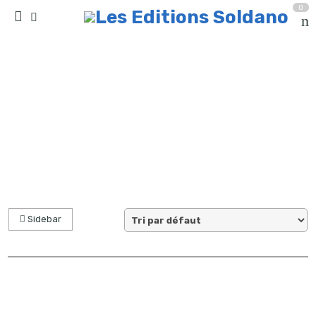
0
Résultat(s) pour “quintette à vents et
percussions”
Accueil
Sidebar