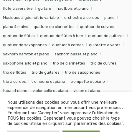
flûte traversière
guitare
hautbois et piano
Musiques à géométrie variable
orchestre à cordes
piano
piano 4 mains
quatuor de clarinettes
quatuor de cuivres
quatuor de flûtes
quatuor de flûtes à bec
quatuor de guitares
quatuor de saxophones
quatuor à cordes
quintette à vents
saxhorn baryton et piano
saxhorn basse et piano
saxophone alto et piano
trio de clarinettes
trio de cuivres
trio de flûtes
trio de guitares
trio de saxophones
trio à cordes
trombone et piano
trompette et piano
tuba et piano
violoncelle et piano
violon et piano
Nous utilisons des cookies pour vous offrir une meilleure
expérience de navigation en mémorisant vos préférences .
En cliquant sur "Accepter" vous approuvez l'utilisation de
TOUS les cookies. Cependant vous pouvez choisir le type
©
Editions Soldano
- Tous droits réservés -
Conception Khalid
de cookies utilisé en cliquant sur "paramètres des cookies".