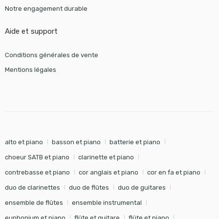
Notre engagement durable
Aide et support
Conditions générales de vente
Mentions légales
alto et piano
basson et piano
batterie et piano
choeur SATB et piano
clarinette et piano
contrebasse et piano
cor anglais et piano
cor en fa et piano
duo de clarinettes
duo de flûtes
duo de guitares
ensemble de flûtes
ensemble instrumental
euphonium et piano
flûte et guitare
flûte et piano