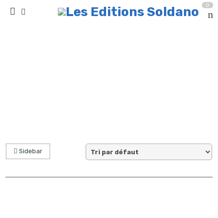
0
Résultat(s) pour “choeur d'enfants et orchestre à
cordes”
Accueil
Sidebar