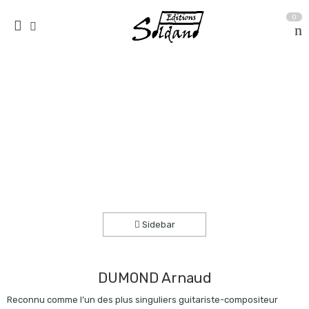
0
Quatre petites saisons (guitare)
Accueil
partitions
collection solo
Sidebar
DUMOND Arnaud
Reconnu comme l’un des plus singuliers guitariste-compositeur