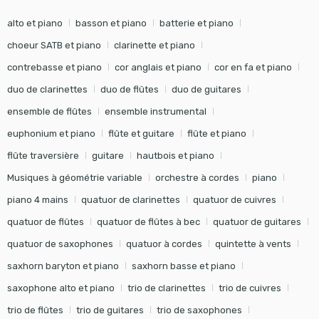
alto et piano
basson et piano
batterie et piano
choeur SATB et piano
clarinette et piano
contrebasse et piano
cor anglais et piano
cor en fa et piano
duo de clarinettes
duo de flûtes
duo de guitares
ensemble de flûtes
ensemble instrumental
euphonium et piano
flûte et guitare
flûte et piano
flûte traversière
guitare
hautbois et piano
Musiques à géométrie variable
orchestre à cordes
piano
piano 4 mains
quatuor de clarinettes
quatuor de cuivres
quatuor de flûtes
quatuor de flûtes à bec
quatuor de guitares
quatuor de saxophones
quatuor à cordes
quintette à vents
saxhorn baryton et piano
saxhorn basse et piano
saxophone alto et piano
trio de clarinettes
trio de cuivres
trio de flûtes
trio de guitares
trio de saxophones