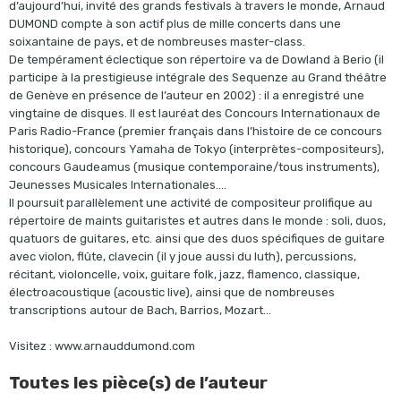
d’aujourd’hui, invité des grands festivals à travers le monde, Arnaud
DUMOND compte à son actif plus de mille concerts dans une
soixantaine de pays, et de nombreuses master-class.
De tempérament éclectique son répertoire va de Dowland à Berio (il
participe à la prestigieuse intégrale des Sequenze au Grand théâtre
de Genève en présence de l’auteur en 2002) : il a enregistré une
vingtaine de disques. Il est lauréat des Concours Internationaux de
Paris Radio-France (premier français dans l’histoire de ce concours
historique), concours Yamaha de Tokyo (interprètes-compositeurs),
concours Gaudeamus (musique contemporaine/tous instruments),
Jeunesses Musicales Internationales….
Il poursuit parallèlement une activité de compositeur prolifique au
répertoire de maints guitaristes et autres dans le monde : soli, duos,
quatuors de guitares, etc. ainsi que des duos spécifiques de guitare
avec violon, flûte, clavecin (il y joue aussi du luth), percussions,
récitant, violoncelle, voix, guitare folk, jazz, flamenco, classique,
électroacoustique (acoustic live), ainsi que de nombreuses
transcriptions autour de Bach, Barrios, Mozart…
Visitez : www.arnauddumond.com
Toutes les pièce(s) de l’auteur