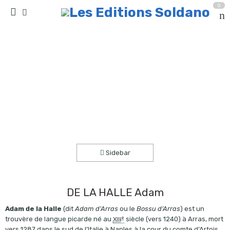
0
Rondeaux, ballades et estampies -VOLUME 1-
(quatuor de flûtes à bec)
Accueil
partitions
collection quatuor et plus
Sidebar
DE LA HALLE Adam
Adam de la Halle
(dit
Adam d’Arras
ou le
Bossu d’Arras
) est un
e
trouvère de
l
angue picarde né au
siècle (vers 1240) à Arras, mort
XIII
vers 1287 dans le sud de l’Italie à Naples à la cour du comte d’Artois