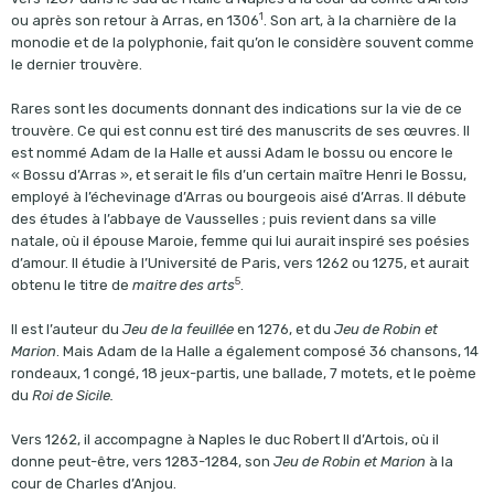
1
ou après son retour à Arras, en 1306
. Son art, à la charnière de la
monodie et de la polyphonie, fait qu’on le considère souvent comme
le dernier trouvère.
Rares sont les documents donnant des indications sur la vie de ce
trouvère. Ce qui est connu est tiré des manuscrits de ses œuvres
. Il
est nommé Adam de la Halle et aussi Adam le bossu ou encore le
« Bossu d’Arras », et serait le fils d’un certain maître Henri le Bossu,
employé à l’échevinage d’Arras ou bourgeois aisé d’Arras
. Il débute
des études à l’abbaye de Vausselles
; puis revient dans sa ville
natale, où il épouse Maroie, femme qui lui aurait inspiré ses poésies
d’amour
. Il étudie à l’Université de Paris
, vers 1262 ou 1275
, et aurait
5
obtenu le titre de
maitre des arts
.
Il est l’auteur du
Jeu de la feuillée
en 1276, et du
Jeu de Robin et
Marion
. Mais Adam de la Halle a également composé 36 chansons, 14
rondeaux, 1 congé, 18 jeux-partis, une ballade, 7 motets, et le poème
du
Roi de Sicile.
Vers 1262, il accompagne à Naples le duc Robert II d’Artois, où il
donne peut-être, vers 1283-1284, son
Jeu de Robin et Marion
à la
cour de Charles d’Anjou
.