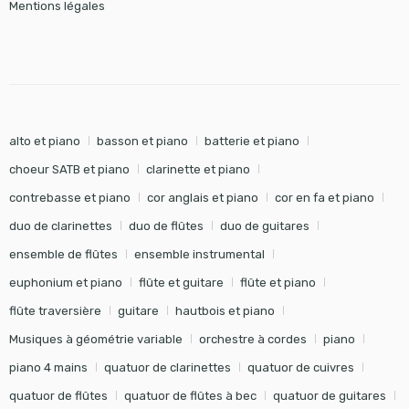
Mentions légales
alto et piano
basson et piano
batterie et piano
choeur SATB et piano
clarinette et piano
contrebasse et piano
cor anglais et piano
cor en fa et piano
duo de clarinettes
duo de flûtes
duo de guitares
ensemble de flûtes
ensemble instrumental
euphonium et piano
flûte et guitare
flûte et piano
flûte traversière
guitare
hautbois et piano
Musiques à géométrie variable
orchestre à cordes
piano
piano 4 mains
quatuor de clarinettes
quatuor de cuivres
quatuor de flûtes
quatuor de flûtes à bec
quatuor de guitares