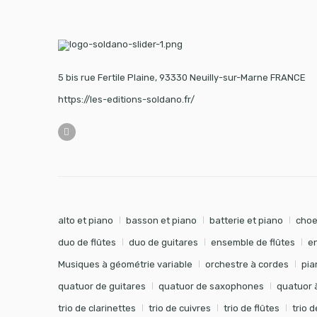
5 bis rue Fertile Plaine, 93330 Neuilly-sur-Marne FRANCE
https://les-editions-soldano.fr/
alto et piano
basson et piano
batterie et piano
choe
duo de flûtes
duo de guitares
ensemble de flûtes
e
Musiques à géométrie variable
orchestre à cordes
pia
quatuor de guitares
quatuor de saxophones
quatuor 
trio de clarinettes
trio de cuivres
trio de flûtes
trio 