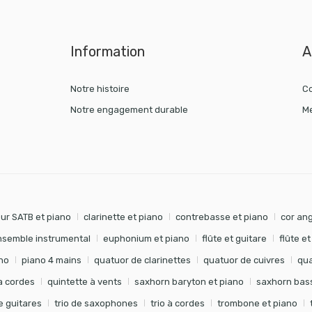
Information
A
Notre histoire
Co
Notre engagement durable
Me
ur SATB et piano
clarinette et piano
contrebasse et piano
cor ang
nsemble instrumental
euphonium et piano
flûte et guitare
flûte e
no
piano 4 mains
quatuor de clarinettes
quatuor de cuivres
qua
à cordes
quintette à vents
saxhorn baryton et piano
saxhorn bass
de guitares
trio de saxophones
trio à cordes
trombone et piano