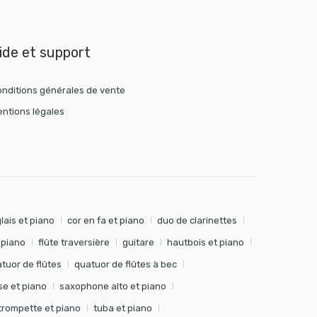
ide et support
nditions générales de vente
ntions légales
lais et piano
cor en fa et piano
duo de clarinettes
t piano
flûte traversière
guitare
hautbois et piano
tuor de flûtes
quatuor de flûtes à bec
e et piano
saxophone alto et piano
trompette et piano
tuba et piano