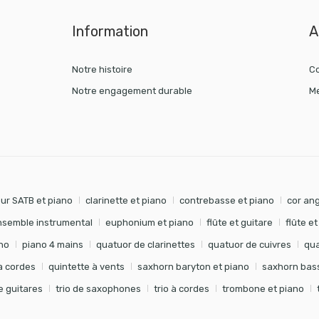
Information
A
Notre histoire
Co
Notre engagement durable
Me
ur SATB et piano
clarinette et piano
contrebasse et piano
cor ang
nsemble instrumental
euphonium et piano
flûte et guitare
flûte e
no
piano 4 mains
quatuor de clarinettes
quatuor de cuivres
qua
à cordes
quintette à vents
saxhorn baryton et piano
saxhorn bass
de guitares
trio de saxophones
trio à cordes
trombone et piano