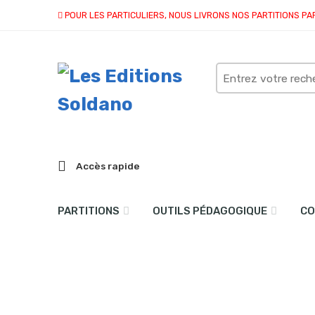
POUR LES PARTICULIERS, NOUS LIVRONS NOS PARTITIONS PA
Search
here
Accès rapide
PARTITIONS
OUTILS PÉDAGOGIQUE
CO
Haec Dies (Choeur SATB à
Accueil
partitions
collection quatuor et plus