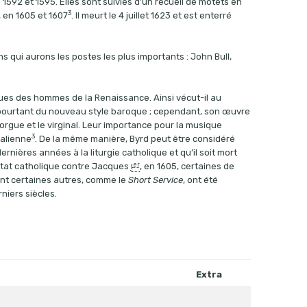
e 1592 et 1595. Elles sont suivies d’un recueil de motets en
3
 en 1605 et 1607
. Il meurt le 4 juillet 1623 et est enterré
s qui aurons les postes les plus importants : John Bull,
ques des hommes de la Renaissance. Ainsi vécut-il au
pourtant du nouveau style baroque ; cependant, son œuvre
orgue et le virginal. Leur importance pour la musique
3
talienne
. De la même manière, Byrd peut être considéré
rnières années à la liturgie catholique et qu’il soit mort
er
entat catholique contre Jacques
, en 1605, certaines de
I
ant certaines autres, comme le
Short Service
, ont été
niers siècles.
Extra