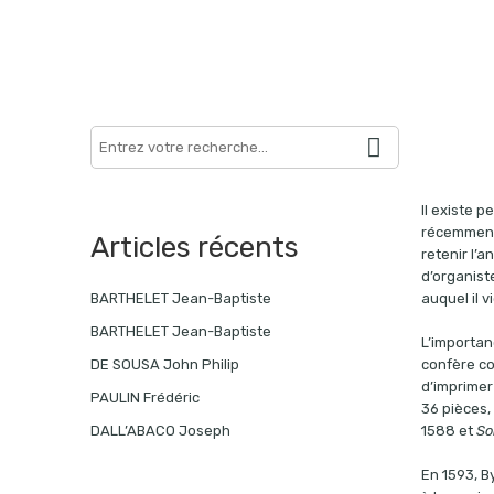
Search
here
Il existe 
récemment 
Articles récents
retenir l’
d’organist
auquel il 
BARTHELET Jean-Baptiste
BARTHELET Jean-Baptiste
L’importan
confère co
DE SOUSA John Philip
d’imprimer
PAULIN Frédéric
36 pièces,
1588 et
So
DALL’ABACO Joseph
En 1593, By