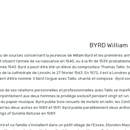
BYRD William
peu de sources concernant la jeunesse de Willam Byrd et les premières a
situent l’année de sa naissance en 1540, ou à la fin de 1539, probableme
année 1543. Byrd a peut-être été un élève du compositeur Thomas Tallis. So
e de la cathédrale de Lincoln, le
27 février 1563
. En 1572, il est à Londres
vient d’être nommé. Il tient l’orgue avec Tallis, chante et compose : Byr
ce de ses relations personnelles et professionnelles avec Tallis se mani
njointement aux deux hommes le privilège exclusif pendant vingt-et-un an
 du papier musique. Byrd publie trois recueils de motets en latin, les
Cant
 et les deux autres en 1589 et 1591. Byrd publie parallèlement deux anth
ngs of Sundrie Natures
en 1589.
rd et sa famille s’installent dans un petit village de l’Essex, Stondon Mas