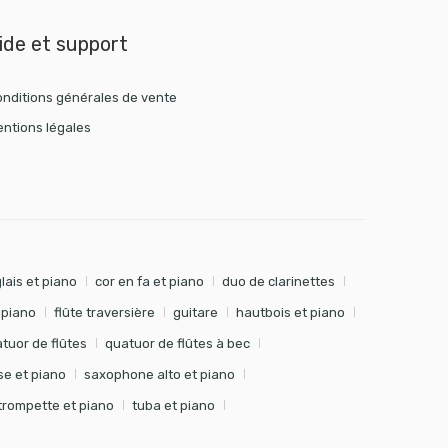
ide et support
nditions générales de vente
ntions légales
lais et piano
cor en fa et piano
duo de clarinettes
t piano
flûte traversière
guitare
hautbois et piano
tuor de flûtes
quatuor de flûtes à bec
e et piano
saxophone alto et piano
trompette et piano
tuba et piano