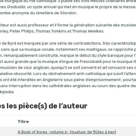
e liturgique du rite catholique. Il publie ses trois Messes Ordinaires entr
umes
Gradualia
, un cycle annuel qui met en musique le propre de la messe,
tombe anonyme du cimetière de Stondon.
teur est aussi professeur et il forme la génération suivante des musicien
ley, Peter Philips, Thomas Tomkins et Thomas Weelkes.
e de Byrd est marquée par une série de contradictions, très caractéristi
e sans que sa musique vocale, notamment ses madrigaux, se rapproche 
er, remarquablement construite, marque le début du style baroque pour l’
st aussi grande que la musique d’orgue de Frescobaldi pour la musique i
usicien de cour anglican, quoiqu’il se soit converti et ait consacré ses de
elative obscurité. Lors du déchaînement anti-catholique qui suivit l’att
 ont été interdites en Angleterre sous peine d’emprisonnement ; pourt
ans interruption dans les cathédrales anglaises au cours des quatre der
ikipedia
s les pièce(s) de l’auteur
Titre
A Book of Ayres -volume 6- (quatuor de flûtes à bec)