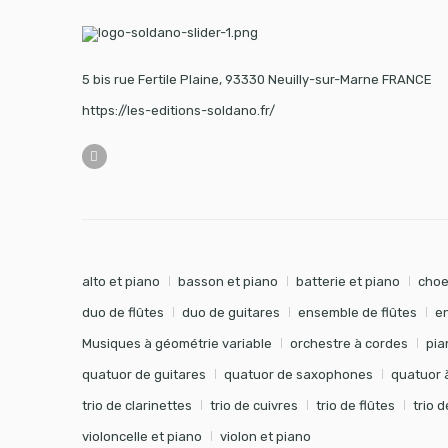
5 bis rue Fertile Plaine, 93330 Neuilly-sur-Marne FRANCE
https://les-editions-soldano.fr/
alto et piano
basson et piano
batterie et piano
choe
duo de flûtes
duo de guitares
ensemble de flûtes
e
Musiques à géométrie variable
orchestre à cordes
pia
quatuor de guitares
quatuor de saxophones
quatuor 
trio de clarinettes
trio de cuivres
trio de flûtes
trio 
violoncelle et piano
violon et piano