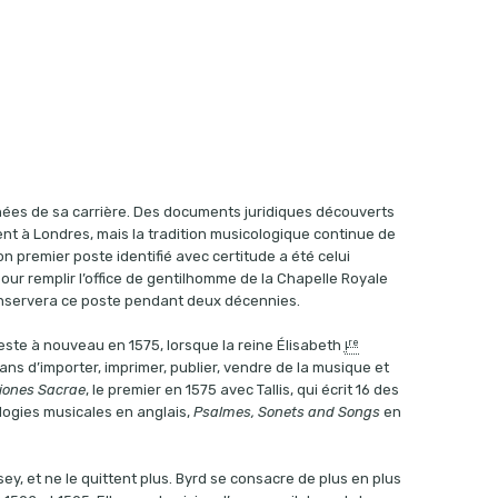
nnées de sa carrière. Des documents juridiques découverts
nt à Londres, mais la tradition musicologique continue de
n premier poste identifié avec certitude a été celui
 pour remplir l’office de gentilhomme de la Chapelle Royale
d conservera ce poste pendant deux décennies.
re
feste à nouveau en 1575, lorsque la reine Élisabeth
I
s d’importer, imprimer, publier, vendre de la musique et
iones Sacrae
, le premier en 1575 avec Tallis, qui écrit 16 des
ologies musicales en anglais,
Psalmes, Sonets and Songs
en
sey, et ne le quittent plus. Byrd se consacre de plus en plus