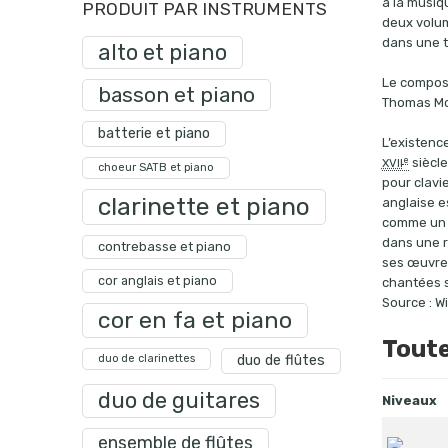
à la musiqu
PRODUIT PAR INSTRUMENTS
deux vol
dans une 
alto et piano
Le composi
basson et piano
Thomas Mor
batterie et piano
L’existenc
e
siècl
XVII
choeur SATB et piano
pour clavi
clarinette et piano
anglaise e
comme un m
dans une r
contrebasse et piano
ses œuvres
cor anglais et piano
chantées s
Source : W
cor en fa et piano
Toute
duo de clarinettes
duo de flûtes
duo de guitares
Niveaux
ensemble de flûtes