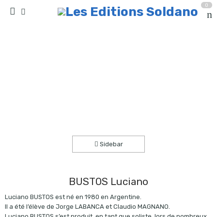
0
El bien nacido (guitare)
Accueil
partitions
collection solo
Sidebar
BUSTOS Luciano
Luciano BUSTOS est né en 1980 en Argentine.
Il a été l’élève de Jorge LABANCA et Claudio MAGNANO.
Luciano BUSTOS s’est produit, en tant que soliste, lors de nombreux