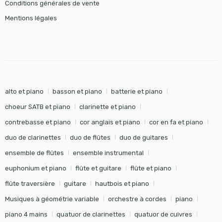
Conditions générales de vente
Mentions légales
alto et piano
basson et piano
batterie et piano
choeur SATB et piano
clarinette et piano
contrebasse et piano
cor anglais et piano
cor en fa et piano
duo de clarinettes
duo de flûtes
duo de guitares
ensemble de flûtes
ensemble instrumental
euphonium et piano
flûte et guitare
flûte et piano
flûte traversière
guitare
hautbois et piano
Musiques à géométrie variable
orchestre à cordes
piano
piano 4 mains
quatuor de clarinettes
quatuor de cuivres