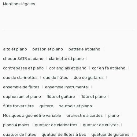
Mentions légales
alto et piano
basson et piano
batterie et piano
choeur SATB et piano
clarinette et piano
contrebasse et piano
cor anglais et piano
cor en fa et piano
duo de clarinettes
duo de flûtes
duo de guitares
ensemble de flûtes
ensemble instrumental
euphonium et piano
flûte et guitare
flûte et piano
flûte traversière
guitare
hautbois et piano
Musiques à géométrie variable
orchestre à cordes
piano
piano 4 mains
quatuor de clarinettes
quatuor de cuivres
quatuor de flûtes
quatuor de flûtes à bec
quatuor de guitares