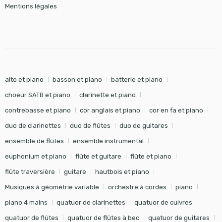
Mentions légales
alto et piano
basson et piano
batterie et piano
choeur SATB et piano
clarinette et piano
contrebasse et piano
cor anglais et piano
cor en fa et piano
duo de clarinettes
duo de flûtes
duo de guitares
ensemble de flûtes
ensemble instrumental
euphonium et piano
flûte et guitare
flûte et piano
flûte traversière
guitare
hautbois et piano
Musiques à géométrie variable
orchestre à cordes
piano
piano 4 mains
quatuor de clarinettes
quatuor de cuivres
quatuor de flûtes
quatuor de flûtes à bec
quatuor de guitares