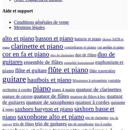
Aide et support
Conditions générales de vente
Mentions légales
alto et piano
basson et piano
batterie et piano
choeur SATB et
clarinette et piano
contrebasse et piano
cor anglais et piano
piano
cor en fa et piano
duo de
duo de flûtes
duo de clarinettes
guitares
ensemble de flûtes
euphonium et
ensemble instrumental
flûte et piano
flûte et guitare
piano
flûte traversière
guitare
hautbois et piano
Musiques à géométrie variable
piano
quatuor de clarinettes
orchestre à cordes
piano 4 mains
quatuor de flûtes
quatuor
quatuor de cuivres
quatuor de flûtes à bec
quatuor de saxophones
de guitares
quatuor à cordes
quintette
saxhorn basse et
saxhorn baryton et piano
à vents
saxophone alto et piano
piano
trio de clarinettes
trio de
trio de guitares
trio de flûtes
trio de saxophones
trio à cordes
cuivres