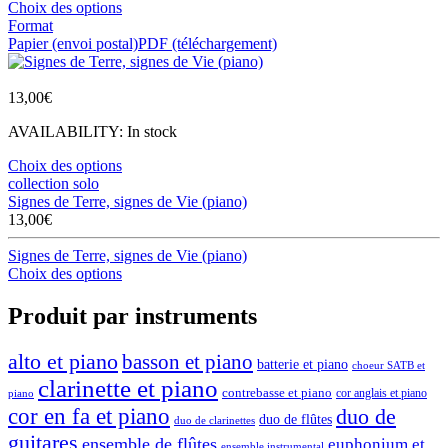
Choix des options
Format
Papier (envoi postal)
PDF (téléchargement)
13,00
€
AVAILABILITY:
In stock
Choix des options
collection solo
Signes de Terre, signes de Vie (piano)
13,00
€
Signes de Terre, signes de Vie (piano)
Choix des options
Produit par instruments
alto et piano
basson et piano
batterie et piano
choeur SATB et
clarinette et piano
contrebasse et piano
cor anglais et piano
piano
cor en fa et piano
duo de
duo de flûtes
duo de clarinettes
guitares
ensemble de flûtes
euphonium et
ensemble instrumental