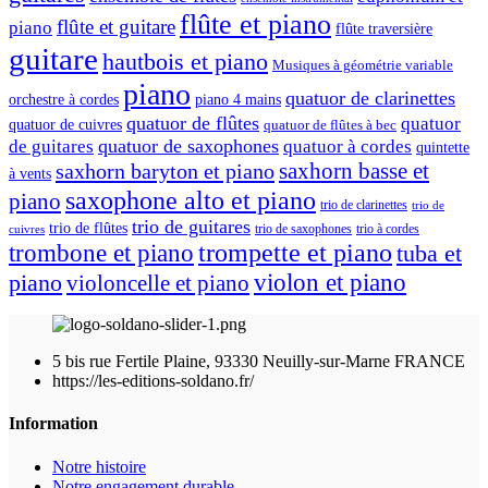
flûte et piano
flûte et guitare
piano
flûte traversière
guitare
hautbois et piano
Musiques à géométrie variable
piano
quatuor de clarinettes
orchestre à cordes
piano 4 mains
quatuor de flûtes
quatuor
quatuor de cuivres
quatuor de flûtes à bec
quatuor de saxophones
de guitares
quatuor à cordes
quintette
saxhorn basse et
saxhorn baryton et piano
à vents
saxophone alto et piano
piano
trio de clarinettes
trio de
trio de guitares
trio de flûtes
trio de saxophones
trio à cordes
cuivres
trompette et piano
trombone et piano
tuba et
violon et piano
piano
violoncelle et piano
5 bis rue Fertile Plaine, 93330 Neuilly-sur-Marne FRANCE
https://les-editions-soldano.fr/
Information
Notre histoire
Notre engagement durable