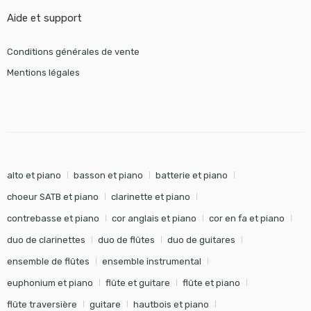
Aide et support
Conditions générales de vente
Mentions légales
alto et piano
basson et piano
batterie et piano
choeur SATB et piano
clarinette et piano
contrebasse et piano
cor anglais et piano
cor en fa et piano
duo de clarinettes
duo de flûtes
duo de guitares
ensemble de flûtes
ensemble instrumental
euphonium et piano
flûte et guitare
flûte et piano
flûte traversière
guitare
hautbois et piano