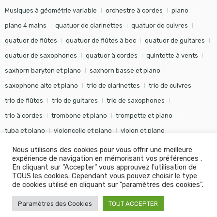
Musiques à géométrie variable
orchestre à cordes
piano
piano 4 mains
quatuor de clarinettes
quatuor de cuivres
quatuor de flûtes
quatuor de flûtes à bec
quatuor de guitares
quatuor de saxophones
quatuor à cordes
quintette à vents
saxhorn baryton et piano
saxhorn basse et piano
saxophone alto et piano
trio de clarinettes
trio de cuivres
trio de flûtes
trio de guitares
trio de saxophones
trio à cordes
trombone et piano
trompette et piano
tuba et piano
violoncelle et piano
violon et piano
Nous utilisons des cookies pour vous offrir une meilleure
expérience de navigation en mémorisant vos préférences .
En cliquant sur "Accepter" vous approuvez l'utilisation de
TOUS les cookies. Cependant vous pouvez choisir le type
©
Editions Soldano
- Tous droits réservés -
Conception Khalid
de cookies utilisé en cliquant sur "paramètres des cookies".
KANOUF Agence Digitale
Paramètres des Cookies
TOUT ACCEPTER