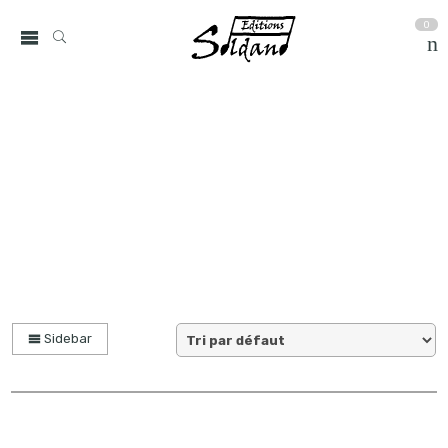
0
collection solo
Accueil
partitions
Sidebar