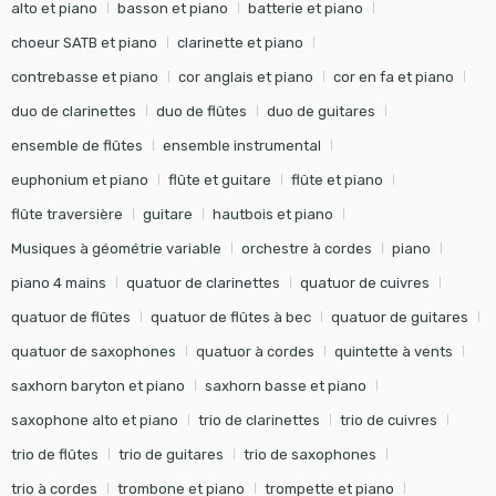
alto et piano
basson et piano
batterie et piano
choeur SATB et piano
clarinette et piano
contrebasse et piano
cor anglais et piano
cor en fa et piano
duo de clarinettes
duo de flûtes
duo de guitares
ensemble de flûtes
ensemble instrumental
euphonium et piano
flûte et guitare
flûte et piano
flûte traversière
guitare
hautbois et piano
Musiques à géométrie variable
orchestre à cordes
piano
piano 4 mains
quatuor de clarinettes
quatuor de cuivres
quatuor de flûtes
quatuor de flûtes à bec
quatuor de guitares
quatuor de saxophones
quatuor à cordes
quintette à vents
saxhorn baryton et piano
saxhorn basse et piano
saxophone alto et piano
trio de clarinettes
trio de cuivres
trio de flûtes
trio de guitares
trio de saxophones
trio à cordes
trombone et piano
trompette et piano