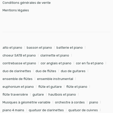
Conditions générales de vente
Mentions légales
alto et piano
basson et piano
batterie et piano
choeur SATB et piano
clarinette et piano
contrebasse et piano
cor anglais et piano
cor en fa et piano
duo de clarinettes
duo de flûtes
duo de guitares
ensemble de flûtes
ensemble instrumental
euphonium et piano
flûte et guitare
flûte et piano
flûte traversière
guitare
hautbois et piano
Musiques à géométrie variable
orchestre à cordes
piano
piano 4 mains
quatuor de clarinettes
quatuor de cuivres