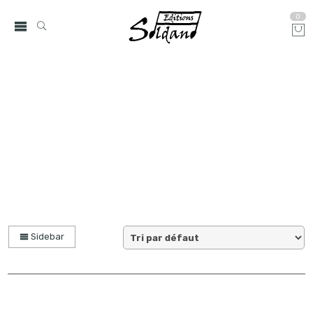
0
collection quatuor et plus
Accueil
partitions
Sidebar