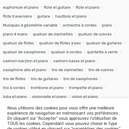
euphonium et piano
flûte et guitare
flûte et piano
flûte traversière
guitare
hautbois et piano
Musiques à géométrie variable
orchestre à cordes
piano
piano 4 mains
quatuor de clarinettes
quatuor de cuivres
quatuor de flûtes
quatuor de flûtes à bec
quatuor de guitares
quatuor de saxophones
quatuor à cordes
quintette à vents
saxhorn baryton et piano
saxhorn basse et piano
saxophone alto et piano
trio de clarinettes
trio de cuivres
trio de flûtes
trio de guitares
trio de saxophones
trio à cordes
trombone et piano
trompette et piano
tuba et piano
violoncelle et piano
violon et piano
Nous utilisons des cookies pour vous offrir une meilleure
expérience de navigation en mémorisant vos préférences .
En cliquant sur "Accepter" vous approuvez l'utilisation de
TOUS les cookies. Cependant vous pouvez choisir le type
©
Editions Soldano
- Tous droits réservés -
Conception Khalid
de cookies utilisé en cliquant sur "paramètres des cookies".