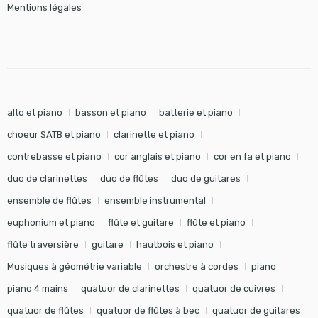
Mentions légales
alto et piano
basson et piano
batterie et piano
choeur SATB et piano
clarinette et piano
contrebasse et piano
cor anglais et piano
cor en fa et piano
duo de clarinettes
duo de flûtes
duo de guitares
ensemble de flûtes
ensemble instrumental
euphonium et piano
flûte et guitare
flûte et piano
flûte traversière
guitare
hautbois et piano
Musiques à géométrie variable
orchestre à cordes
piano
piano 4 mains
quatuor de clarinettes
quatuor de cuivres
quatuor de flûtes
quatuor de flûtes à bec
quatuor de guitares