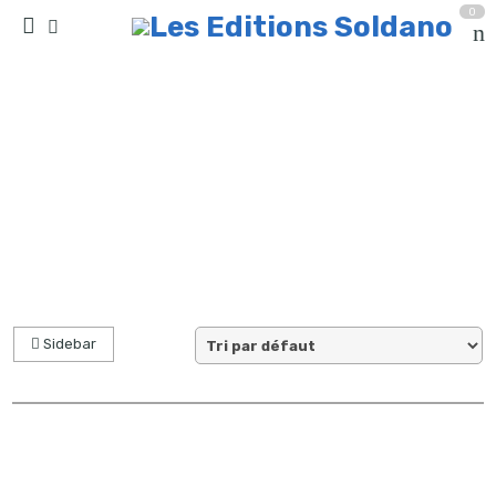
0
collection quatuor et plus
Accueil
partitions
Sidebar