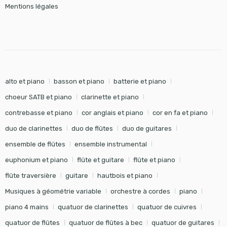
Mentions légales
alto et piano
basson et piano
batterie et piano
choeur SATB et piano
clarinette et piano
contrebasse et piano
cor anglais et piano
cor en fa et piano
duo de clarinettes
duo de flûtes
duo de guitares
ensemble de flûtes
ensemble instrumental
euphonium et piano
flûte et guitare
flûte et piano
flûte traversière
guitare
hautbois et piano
Musiques à géométrie variable
orchestre à cordes
piano
piano 4 mains
quatuor de clarinettes
quatuor de cuivres
quatuor de flûtes
quatuor de flûtes à bec
quatuor de guitares