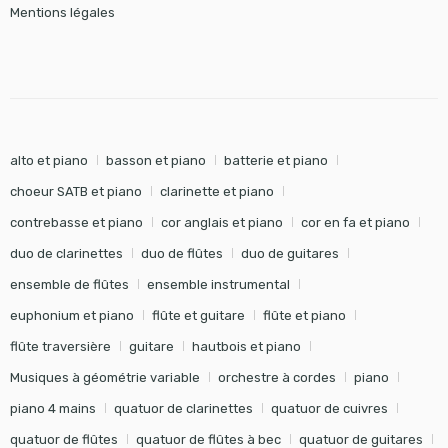
Mentions légales
alto et piano
basson et piano
batterie et piano
choeur SATB et piano
clarinette et piano
contrebasse et piano
cor anglais et piano
cor en fa et piano
duo de clarinettes
duo de flûtes
duo de guitares
ensemble de flûtes
ensemble instrumental
euphonium et piano
flûte et guitare
flûte et piano
flûte traversière
guitare
hautbois et piano
Musiques à géométrie variable
orchestre à cordes
piano
piano 4 mains
quatuor de clarinettes
quatuor de cuivres
quatuor de flûtes
quatuor de flûtes à bec
quatuor de guitares