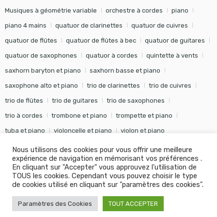
Musiques à géométrie variable
orchestre à cordes
piano
piano 4 mains
quatuor de clarinettes
quatuor de cuivres
quatuor de flûtes
quatuor de flûtes à bec
quatuor de guitares
quatuor de saxophones
quatuor à cordes
quintette à vents
saxhorn baryton et piano
saxhorn basse et piano
saxophone alto et piano
trio de clarinettes
trio de cuivres
trio de flûtes
trio de guitares
trio de saxophones
trio à cordes
trombone et piano
trompette et piano
tuba et piano
violoncelle et piano
violon et piano
Nous utilisons des cookies pour vous offrir une meilleure
expérience de navigation en mémorisant vos préférences .
En cliquant sur "Accepter" vous approuvez l'utilisation de
TOUS les cookies. Cependant vous pouvez choisir le type
©
Editions Soldano
- Tous droits réservés -
Conception Khalid
de cookies utilisé en cliquant sur "paramètres des cookies".
KANOUF Agence Digitale
Paramètres des Cookies
TOUT ACCEPTER