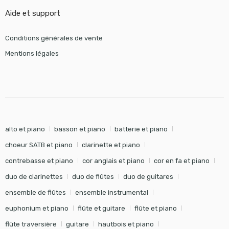
Aide et support
Conditions générales de vente
Mentions légales
alto et piano
basson et piano
batterie et piano
choeur SATB et piano
clarinette et piano
contrebasse et piano
cor anglais et piano
cor en fa et piano
duo de clarinettes
duo de flûtes
duo de guitares
ensemble de flûtes
ensemble instrumental
euphonium et piano
flûte et guitare
flûte et piano
flûte traversière
guitare
hautbois et piano