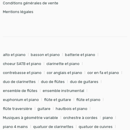
Conditions générales de vente
Mentions légales
alto et piano
basson et piano
batterie et piano
choeur SATB et piano
clarinette et piano
contrebasse et piano
cor anglais et piano
cor en fa et piano
duo de clarinettes
duo de flûtes
duo de guitares
ensemble de flûtes
ensemble instrumental
euphonium et piano
flûte et guitare
flûte et piano
flûte traversière
guitare
hautbois et piano
Musiques à géométrie variable
orchestre à cordes
piano
piano 4 mains
quatuor de clarinettes
quatuor de cuivres