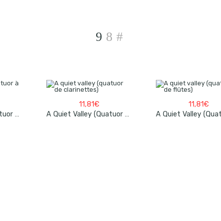
11,81
€
11,81
€
A Quiet Valley (quatuor À Cordes)
A Quiet Valley (quatuor De Clarinettes)